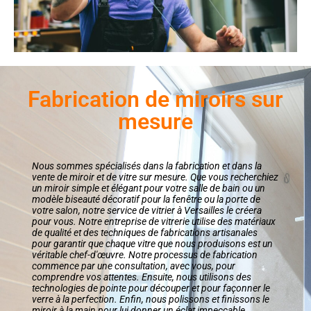
Fabrication de miroirs sur
mesure
Nous sommes spécialisés dans la fabrication et dans la
vente de miroir et de vitre sur mesure. Que vous recherchiez
un miroir simple et élégant pour votre salle de bain ou un
modèle biseauté décoratif pour la fenêtre ou la porte de
votre salon, notre service de vitrier à Versailles le créera
pour vous. Notre entreprise de vitrerie utilise des matériaux
de qualité et des techniques de fabrications artisanales
pour garantir que chaque vitre que nous produisons est un
véritable chef-d'œuvre. Notre processus de fabrication
commence par une consultation, avec vous, pour
comprendre vos attentes. Ensuite, nous utilisons des
technologies de pointe pour découper et pour façonner le
verre à la perfection. Enfin, nous polissons et finissons le
miroir à la main pour lui donner un éclat impeccable.