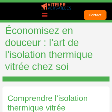
Contact
Économisez en
douceur : l’art de
l’isolation thermique
vitrée chez soi
Comprendre l’isolation
thermique vitrée