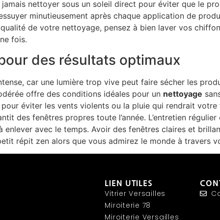
 jamais nettoyer sous un soleil direct pour éviter que le pr
et essuyer minutieusement après chaque application de produ
 qualité de votre nettoyage, pensez à bien laver vos chiffo
ne fois.
 pour des résultats optimaux
 intense, car une lumière trop vive peut faire sécher les pro
modérée offre des conditions idéales pour un
nettoyage
sans
pour éviter les vents violents ou la pluie qui rendrait vot
antit des fenêtres propres toute l’année. L’entretien régulie
e à enlever avec le temps. Avoir des fenêtres claires et bril
petit répit zen alors que vous admirez le monde à travers v
LIEN UTILES
CON
Vitrier Versailles
Co
Miroiterie 78
Miroiterie Versailles