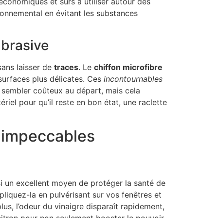
économiques et sûrs à utiliser autour des
ironnemental en évitant les substances
abrasive
sans laisser de
traces
. Le
chiffon microfibre
surfaces plus délicates. Ces
incontournables
t sembler coûteux au départ, mais cela
iel pour qu’il reste en bon état, une raclette
s impeccables
si un excellent moyen de protéger la santé de
pliquez-la en pulvérisant sur vos fenêtres et
lus, l’odeur du vinaigre disparaît rapidement,
 citron pour non seulement booster le pouvoir