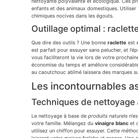
nettoyante polyvalente et écologique. Ces pro
enfants et des animaux domestiques. Utiliser 
chimiques nocives dans les égouts.
Outillage optimal : raclet
Que dire des outils ? Une bonne
raclette
est 
est parfait pour essuyer sans pelucher, et l’é
vous faciliteront la vie lors de votre proch
économise du temps et améliore considérableme
au caoutchouc abîmé laissera des marques sur
Les incontournables a
Techniques de nettoyage à
Le nettoyage à base de
produits naturels
n’es
votre famille. Mélangez du
vinaigre blanc
et d
utilisez un chiffon pour essuyer. Cette métho
laissant votre maison fraîche et propre. Une 