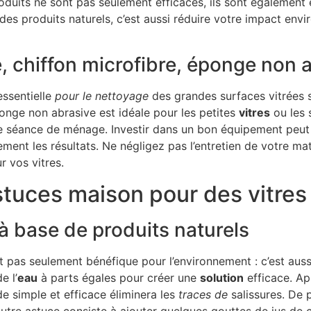
duits ne sont pas seulement efficaces, ils sont également 
des produits naturels, c’est aussi réduire votre impact env
te, chiffon microfibre, éponge non 
essentielle
pour le nettoyage
des grandes surfaces vitrées 
ponge non abrasive est idéale pour les petites
vitres
ou les 
aine séance de ménage. Investir dans un bon équipement peu
nt les résultats. Ne négligez pas l’entretien de votre matér
 vos vitres.
stuces maison pour des vitre
 base de produits naturels
t pas seulement bénéfique pour l’environnement : c’est aus
e l’
eau
à parts égales pour créer une
solution
efficace. Ap
de simple et efficace éliminera les
traces de
salissures. De p
autre astuce consiste à ajouter quelques gouttes de jus de