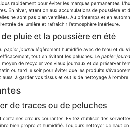
 résidus rapidement pour éviter les marques permanentes. L’h
es. En hiver, attention aux accumulations de poussière et 
 elles ne sont pas bien ventilées. Au printemps et en autom
’entrée de lumière et rafraîchir l’atmosphère intérieure.
e pluie et la poussière en été
du
papier journal
légèrement humidifié avec de l’eau et du
v
 efficacement, tout en évitant les peluches. Le
papier journa
ent moyen de recycler vos vieux journaux et de préserver l’
atin ou tard le soir pour éviter que les produits s’évaporent
ez aussi à garder vos tissus et outils de nettoyage à l’ombre
antes
ser de traces ou de peluches
 certaines erreurs courantes. Evitez d’utiliser des serviette
bre bien propre et humidifié. Toujours nettoyer de haut en b